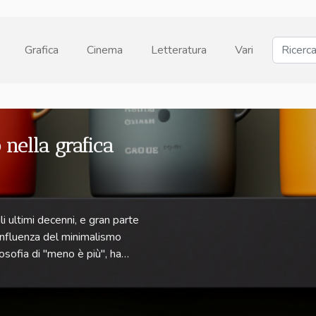
Grafica
Cinema
Letteratura
Vari
 nella grafica
i ultimi decenni, e gran parte
influenza del minimalismo
losofia di "meno è più", ha
in risalto le informazioni
l minimalismo nel design
enzato e modellato l'estetica