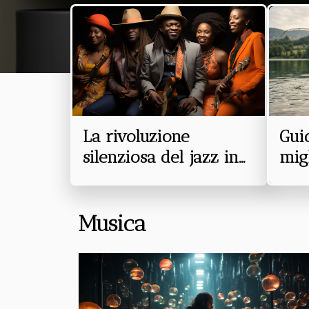
contemporanea. Preparati a immergerti in un mondo d
e un design che, pur rimanendo semplice, riesce a 
Influenza del Minimalismo nel Design GraficoIl mi
forza dominante nel design grafico negli ultimi dec
fortemente l'evoluzione e...
La rivoluzione
Gui
silenziosa del jazz in
migl
Africa
cas
spor
Musica