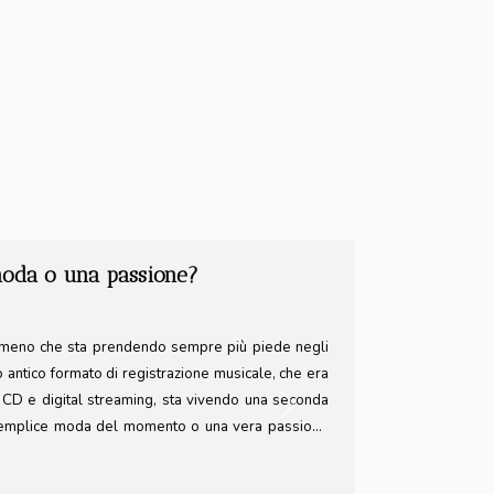
a realtà e immaginazione
rso affascinante dove la realtà si fonde con
 di interpretare il mondo che ci circonda. Questo
diano in qualcosa di straordinario, spingendo il
Next
 delle cose. Scoprirete come la fotografia astratta
 a cercare significati più profondi nelle forme, nei
esplorerà i vari aspetti di questa forma d'arte, dal