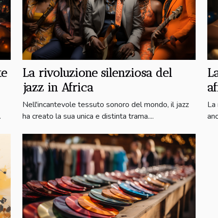
te
La rivoluzione silenziosa del
La
jazz in Africa
a
Nell'incantevole tessuto sonoro del mondo, il jazz
La 
.
ha creato la sua unica e distinta trama....
anc