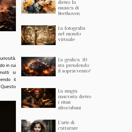
dietro la
musica di
Beethoven
La fotografia
nel mondo
virtuale
riosità.
La grafica 3D
do in cui
sta prendendo
il sopravvento?
molti si
endo il
? Questo
La magia
nascosta dietro
i ritmi
afrocubani
L'arte di
catturare