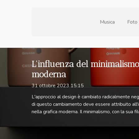
Musica
Foto
L'influenza del minimalismo
moderna
31 ottobre 2023 15:15
L'approccio al design è cambiato radicalmente negl
di questo cambiamento deve essere attribuito all'
nella grafica moderna. Il minimalismo, con la sua fi
portato a un design pulito ed essenziale che mette 
cruciali. Questo articolo esplorerà l'evoluzione de
grafico, delineando come questa tendenza ha influ