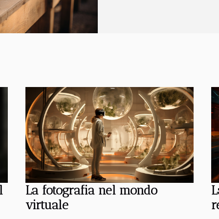
suo sviluppo storico alle tecniche utili
l
La fotografia nel mondo
L
virtuale
r