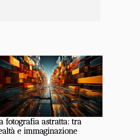
zzate, fino alla sua applicazione nel...
a fotografia astratta: tra
ealtà e immaginazione