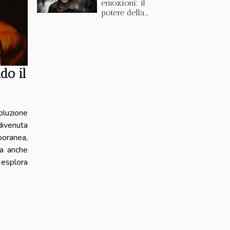
emozioni: il
potere della
fotografia in
bianco e nero
do il
oluzione
 divenuta
oranea,
ma anche
 esplora