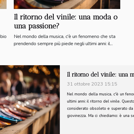
Il ritorno del vinile: una moda o
una passione?
bio
Nel mondo della musica, c'è un fenomeno che sta
prendendo sempre più piede negli ultimi anni: il...
La fotografia astratta: tr
31 ottobre 2023 15:15
La fotografia astratta, un unive
l'immaginazione, offre un modo unico
genere artistico trasforma il quoti
pubblico a vedere oltre la superficie
sfida le nostre percezioni, inducendoci
colori e nelle linee. Questo articolo 