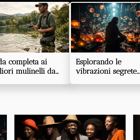
i linee pulite, colori neutri
comunicare molto di più.
nimalismo è diventato una
enni, influenzando
Esplorando le
da completa ai
vibrazioni segrete
iori mulinelli da
della musica
ting per la pesca
ambientale
tiva